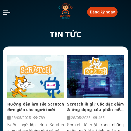
Đăng ký ngay
TIN TỨC
Hướng dẫn lưu file Scratch
Scratch là gì? Các đặc điểm
đơn giản cho người mới
& ứng dụng của phần mềm
Scratch
28/05/2025
789
28/05/2025
465
Ngôn ngữ lập trình Scratch
Scratch là một trong những
giúp trẻ em khám phá và sáng
ngôn ngữ lập trình miễn phí